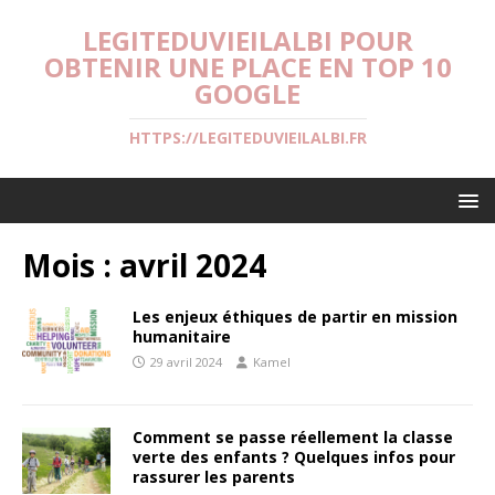
LEGITEDUVIEILALBI POUR
OBTENIR UNE PLACE EN TOP 10
GOOGLE
HTTPS://LEGITEDUVIEILALBI.FR
Mois :
avril 2024
Les enjeux éthiques de partir en mission
humanitaire
29 avril 2024
Kamel
Comment se passe réellement la classe
verte des enfants ? Quelques infos pour
rassurer les parents