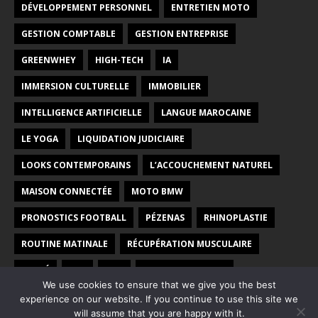
DÉVELOPPEMENT PERSONNEL
ENTRETIEN MOTO
GESTION COMPTABLE
GESTION ENTREPRISE
GREENWHEY
HIGH-TECH
IA
IMMERSION CULTURELLE
IMMOBILIER
INTELLIGENCE ARTIFICIELLE
LANGUE MAROCAINE
LE YOGA
LIQUIDATION JUDICIAIRE
LOOKS CONTEMPORAINS
L’ACCOUCHEMENT NATUREL
MAISON CONNECTÉE
MOTO BMW
PRONOSTICS FOOTBALL
PÉZENAS
RHINOPLASTIE
ROUTINE MATINALE
RÉCUPÉRATION MUSCULAIRE
SANTÉ
SEO
SITE
VOYAGE AU MAROC
We use cookies to ensure that we give you the best
YOGA PRÉNATAL
ÉCOLE
ÉNERGIE VERTE
experience on our website. If you continue to use this site we
will assume that you are happy with it.