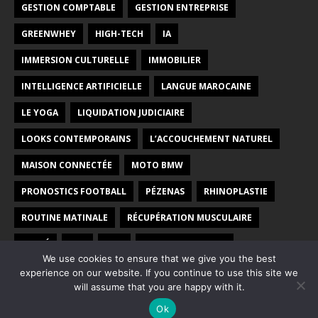
GESTION COMPTABLE
GESTION ENTREPRISE
GREENWHEY
HIGH-TECH
IA
IMMERSION CULTURELLE
IMMOBILIER
INTELLIGENCE ARTIFICIELLE
LANGUE MAROCAINE
LE YOGA
LIQUIDATION JUDICIAIRE
LOOKS CONTEMPORAINS
L’ACCOUCHEMENT NATUREL
MAISON CONNECTÉE
MOTO BMW
PRONOSTICS FOOTBALL
PÉZENAS
RHINOPLASTIE
ROUTINE MATINALE
RÉCUPÉRATION MUSCULAIRE
SANTÉ
SEO
SITE
VOYAGE AU MAROC
We use cookies to ensure that we give you the best
YOGA PRÉNATAL
ÉCOLE
ÉNERGIE VERTE
experience on our website. If you continue to use this site we
will assume that you are happy with it.
Ok
Copyright © 2026 | Thème WordPress par
MH Themes