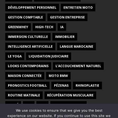
DÉVELOPPEMENT PERSONNEL
ENTRETIEN MOTO
GESTION COMPTABLE
GESTION ENTREPRISE
GREENWHEY
HIGH-TECH
IA
IMMERSION CULTURELLE
IMMOBILIER
INTELLIGENCE ARTIFICIELLE
LANGUE MAROCAINE
LE YOGA
LIQUIDATION JUDICIAIRE
LOOKS CONTEMPORAINS
L’ACCOUCHEMENT NATUREL
MAISON CONNECTÉE
MOTO BMW
PRONOSTICS FOOTBALL
PÉZENAS
RHINOPLASTIE
ROUTINE MATINALE
RÉCUPÉRATION MUSCULAIRE
SANTÉ
SEO
SITE
VOYAGE AU MAROC
We use cookies to ensure that we give you the best
YOGA PRÉNATAL
ÉCOLE
ÉNERGIE VERTE
experience on our website. If you continue to use this site we