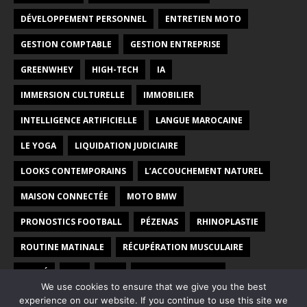
DÉVELOPPEMENT PERSONNEL
ENTRETIEN MOTO
GESTION COMPTABLE
GESTION ENTREPRISE
GREENWHEY
HIGH-TECH
IA
IMMERSION CULTURELLE
IMMOBILIER
INTELLIGENCE ARTIFICIELLE
LANGUE MAROCAINE
LE YOGA
LIQUIDATION JUDICIAIRE
LOOKS CONTEMPORAINS
L’ACCOUCHEMENT NATUREL
MAISON CONNECTÉE
MOTO BMW
PRONOSTICS FOOTBALL
PÉZENAS
RHINOPLASTIE
ROUTINE MATINALE
RÉCUPÉRATION MUSCULAIRE
SANTÉ
SEO
SITE
VOYAGE AU MAROC
We use cookies to ensure that we give you the best
YOGA PRÉNATAL
ÉCOLE
ÉNERGIE VERTE
experience on our website. If you continue to use this site we