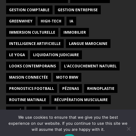
GESTION COMPTABLE
GESTION ENTREPRISE
GREENWHEY
HIGH-TECH
IA
IMMERSION CULTURELLE
IMMOBILIER
INTELLIGENCE ARTIFICIELLE
LANGUE MAROCAINE
LE YOGA
LIQUIDATION JUDICIAIRE
LOOKS CONTEMPORAINS
L’ACCOUCHEMENT NATUREL
MAISON CONNECTÉE
MOTO BMW
PRONOSTICS FOOTBALL
PÉZENAS
RHINOPLASTIE
ROUTINE MATINALE
RÉCUPÉRATION MUSCULAIRE
SANTÉ
SEO
SITE
VOYAGE AU MAROC
We use cookies to ensure that we give you the best
YOGA PRÉNATAL
ÉCOLE
ÉNERGIE VERTE
experience on our website. If you continue to use this site we
will assume that you are happy with it.