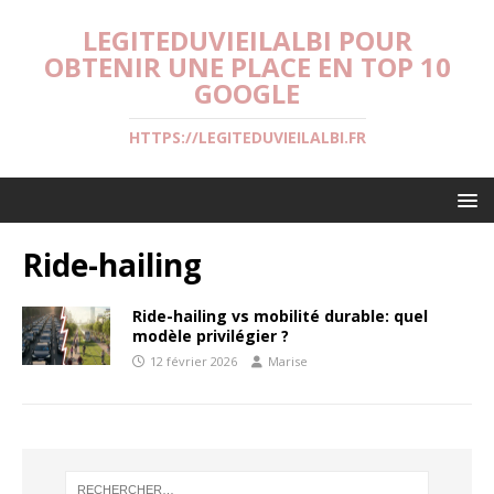
LEGITEDUVIEILALBI POUR
OBTENIR UNE PLACE EN TOP 10
GOOGLE
HTTPS://LEGITEDUVIEILALBI.FR
Ride-hailing
Ride-hailing vs mobilité durable: quel
modèle privilégier ?
12 février 2026
Marise