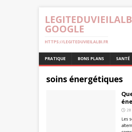
LEGITEDUVIEILALB
GOOGLE
HTTPS://LEGITEDUVIEILALBI.FR
PRATIQUE
BONS PLANS
SANTÉ
soins énergétiques
Que
éne
28 
Les s
alter
corps