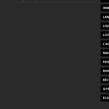
IMM
LAN
LIQ
LOO
L’A
MAI
PRO
RHI
RÉC
SIT
ÉCO