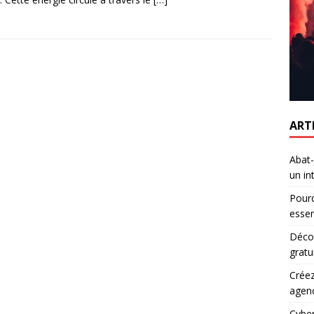
ART
Abat-
un in
Pourq
essen
Décou
gratu
Créez
agen
Cyber