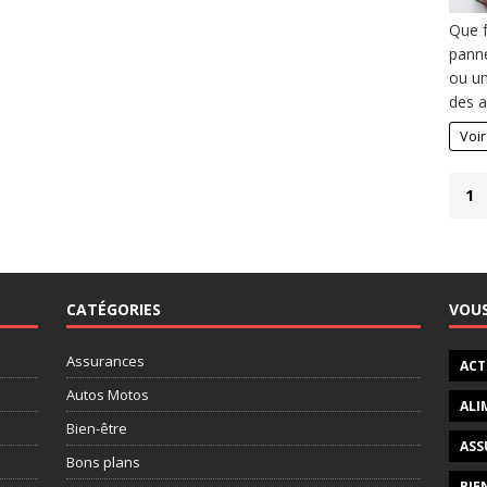
Que f
panne
ou un
des a
Voir
1
CATÉGORIES
VOU
Assurances
ACT
Autos Motos
ALI
Bien-être
ASS
Bons plans
BIE