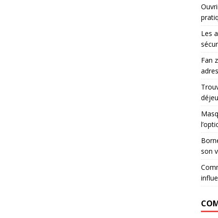
Ouvri
prati
Les a
sécur
Fan z
adres
Trouv
déje
Masqu
l’opt
Borne
son v
Comm
influ
COM