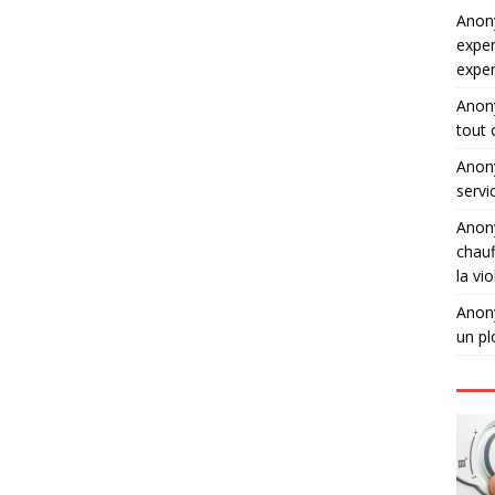
Ano
exper
expe
Ano
tout 
Ano
servi
Ano
chauf
la vi
Ano
un pl