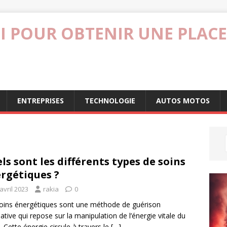
I POUR OBTENIR UNE PLACE
ENTREPRISES
TECHNOLOGIE
AUTOS MOTOS
ls sont les différents types de soins
rgétiques ?
avril 2023
rakia
0
oins énergétiques sont une méthode de guérison
native qui repose sur la manipulation de l’énergie vitale du
. Cette énergie circule à travers le
[…]