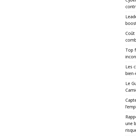
contr
Leade
boost
Coût
combi
Top f
incon
Les c
bien-ê
Le Gu
Camio
Capte
l’emp
Rapp
une b
risqu