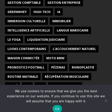
GESTION COMPTABLE
GESTION ENTREPRISE
GREENWHEY
HIGH-TECH
IA
IMMERSION CULTURELLE
IMMOBILIER
INTELLIGENCE ARTIFICIELLE
LANGUE MAROCAINE
LE YOGA
LIQUIDATION JUDICIAIRE
LOOKS CONTEMPORAINS
L’ACCOUCHEMENT NATUREL
MAISON CONNECTÉE
MOTO BMW
PRONOSTICS FOOTBALL
PÉZENAS
RHINOPLASTIE
ROUTINE MATINALE
RÉCUPÉRATION MUSCULAIRE
SANTÉ
SEO
SITE
VOYAGE AU MAROC
We use cookies to ensure that we give you the best
YOGA PRÉNATAL
ÉCOLE
ÉNERGIE VERTE
experience on our website. If you continue to use this site we
will assume that you are happy with it.
Ok
Copyright © 2026 | Thème WordPress par
MH Themes