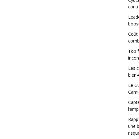
contr
Leade
boost
Coût
combi
Top f
incon
Les c
bien-ê
Le Gu
Camio
Capte
l’emp
Rapp
une b
risqu