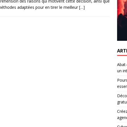
éhension des raisons qui motivent cette décision, ainsi que
éthodes adaptées pour en tirer le meilleur
[…]
ART
Abat-
un in
Pourq
essen
Décou
gratu
Créez
agen
Cyber