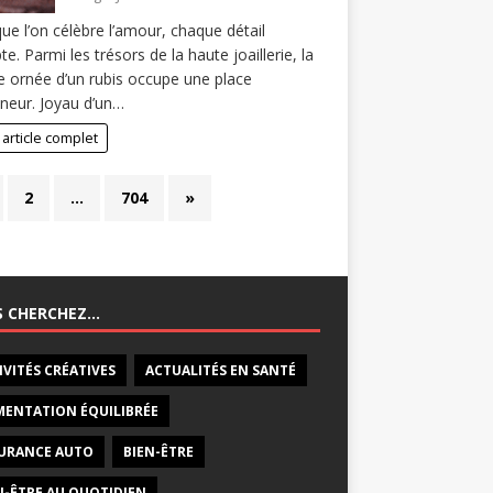
ue l’on célèbre l’amour, chaque détail
e. Parmi les trésors de la haute joaillerie, la
 ornée d’un rubis occupe une place
neur. Joyau d’un…
 article complet
2
…
704
»
S CHERCHEZ…
IVITÉS CRÉATIVES
ACTUALITÉS EN SANTÉ
MENTATION ÉQUILIBRÉE
URANCE AUTO
BIEN-ÊTRE
N-ÊTRE AU QUOTIDIEN