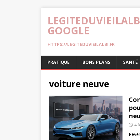
LEGITEDUVIEILALB
GOOGLE
HTTPS://LEGITEDUVIEILALBI.FR
PRATIQUE
BONS PLANS
SANTÉ
voiture neuve
Com
pou
ne
4 f
Reven