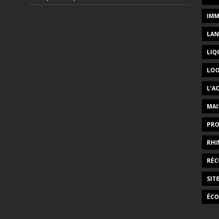
IMM
LAN
LIQ
LOO
L’A
MAI
PRO
RHI
RÉC
SIT
ÉCO