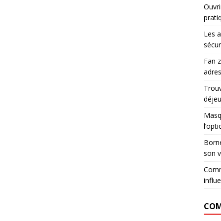
Ouvri
prati
Les a
sécur
Fan z
adres
Trouv
déje
Masqu
l’opt
Borne
son v
Comm
influ
COM