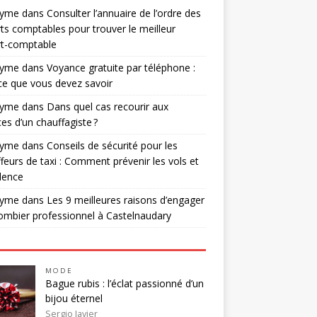
nyme
dans
Consulter l’annuaire de l’ordre des
ts comptables pour trouver le meilleur
rt-comptable
nyme
dans
Voyance gratuite par téléphone :
ce que vous devez savoir
nyme
dans
Dans quel cas recourir aux
ces d’un chauffagiste ?
nyme
dans
Conseils de sécurité pour les
feurs de taxi : Comment prévenir les vols et
olence
nyme
dans
Les 9 meilleures raisons d’engager
ombier professionnel à Castelnaudary
MODE
Bague rubis : l’éclat passionné d’un
bijou éternel
Sergio Javier