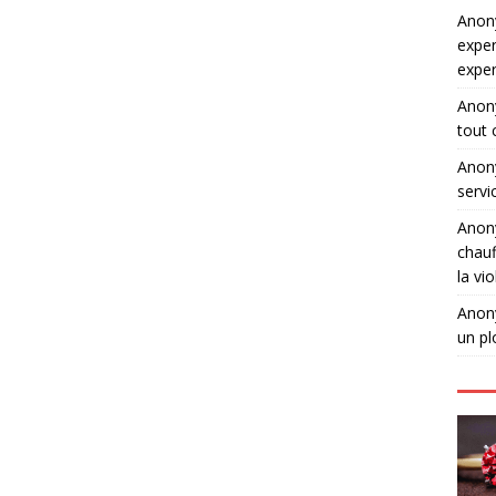
Ano
exper
expe
Ano
tout 
Ano
servi
Ano
chauf
la vi
Ano
un pl