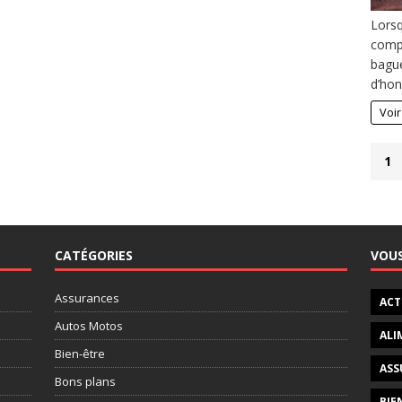
Lorsq
compt
bague
d’hon
Voir
1
CATÉGORIES
VOU
Assurances
ACT
Autos Motos
ALI
Bien-être
ASS
Bons plans
BIE