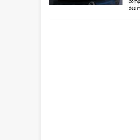
compr
des m