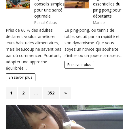
conseils simples
essentielles du
pour une santé
ping pong pour
optimale
débutants
Pascal Cabus
Marise
Près de 60 % des adultes
Le ping-pong, ou tennis de
déclarent vouloir améliorer
table, séduit par sa rapidité et
leurs habitudes alimentaires,
son dynamisme. Que vous
mais beaucoup ne savent pas
soyez un novice qui souhaite
par où commencer. Pourtant,
s’initier ou un joueur amateur…
adopter une approche
En savoir plus
équilibrée…
En savoir plus
1
2
…
352
»