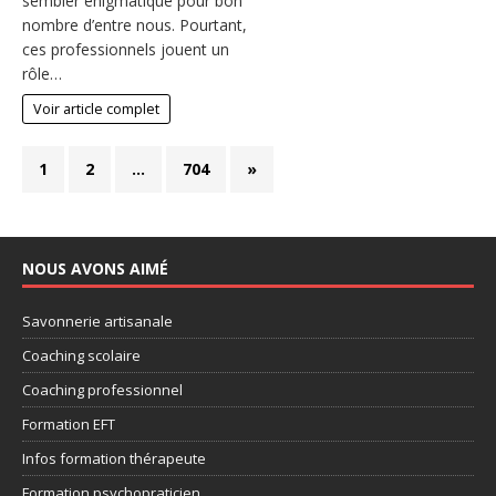
sembler énigmatique pour bon
nombre d’entre nous. Pourtant,
ces professionnels jouent un
rôle…
Voir article complet
1
2
…
704
»
NOUS AVONS AIMÉ
Savonnerie artisanale
Coaching scolaire
Coaching professionnel
Formation EFT
Infos formation thérapeute
Formation psychopraticien