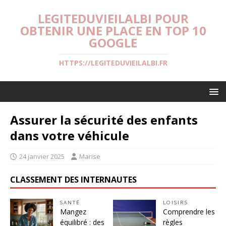
LEGITEDUVIEILALBI POUR
OBTENIR UNE PLACE EN TOP 10
GOOGLE
HTTPS://LEGITEDUVIEILALBI.FR
Assurer la sécurité des enfants
dans votre véhicule
24 janvier 2025
Marise
CLASSEMENT DES INTERNAUTES
SANTÉ
LOISIRS
Mangez
Comprendre les
équilibré : des
règles