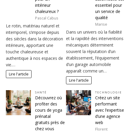
intérieur
essentiel pour
chaleureux ?
un service de
qualité
Pascal Cabus
Marise
Le rotin, matériau naturel et
Dans un univers où la fiabilité
intemporel, s’impose depuis
et la rapidité des interventions
des siècles dans la décoration
mécaniques déterminent
intérieure, apportant une
souvent la réputation d’un
touche chaleureuse et
établissement, l’équipement
authentique à nos espaces de
d’un garage automobile
vie.…
apparaît comme un…
Lire l'article
Lire l'article
SANTÉ
TECHNOLOGIE
Découvrez où
Créez un site
profiter des
performant
cours de yoga
avec l’expertise
prénatal
d’une agence
gratuits près de
web
chez vous
Florent