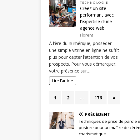
TECHNOLOGIE
Créez un site
performant avec
l’expertise d’une
agence web
Florent
À l’ère du numérique, posséder
une simple vitrine en ligne ne suffit
plus pour capter l’attention de vos
prospects. Pour vous démarquer,
votre présence sur…
Lire l'article
1
2
…
176
»
PRÉCÉDENT
Techniques de prise de parole e
posture pour un maître de céré
charismatique