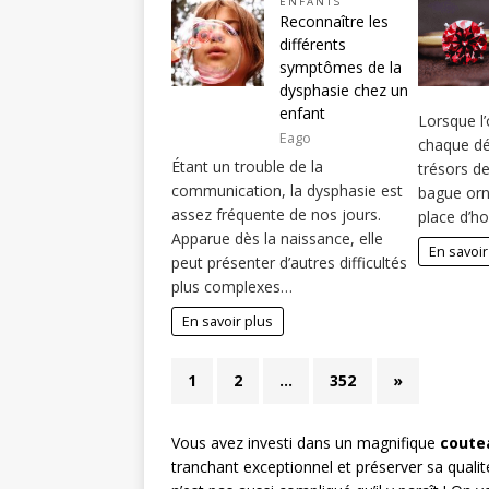
ENFANTS
Reconnaître les
différents
symptômes de la
dysphasie chez un
enfant
Lorsque l’
Eago
chaque dé
Étant un trouble de la
trésors de 
communication, la dysphasie est
bague orn
assez fréquente de nos jours.
place d’h
Apparue dès la naissance, elle
En savoir
peut présenter d’autres difficultés
plus complexes…
En savoir plus
1
2
…
352
»
Vous avez investi dans un magnifique
coute
tranchant exceptionnel et préserver sa qualit