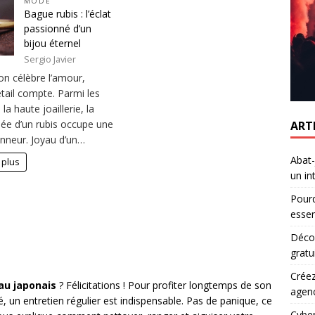
MODE
Bague rubis : l’éclat
passionné d’un
bijou éternel
Sergio Javier
on célèbre l’amour,
tail compte. Parmi les
la haute joaillerie, la
ée d’un rubis occupe une
ART
onneur. Joyau d’un…
Abat-
 plus
un in
Pourq
essen
Décou
gratu
Créez
au japonais
? Félicitations ! Pour profiter longtemps de son
agen
é, un entretien régulier est indispensable. Pas de panique, ce
Cyber