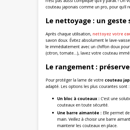
n’est pas aussi compliqué qu’il y paraît ! On
couteau japonais comme un pro, pour qu’il r
Le nettoyage : un geste 
Après chaque utilisation,
nettoyez votre
co
savon doux. Évitez absolument le lave-vaiss
le immédiatement avec un chiffon doux pour é
(citron, tomate…), lavez votre couteau imméd
Le rangement : préserver
Pour protéger la lame de votre
couteau jap
adapté. Les options les plus courantes sont :
Un bloc à couteaux :
C’est une soluti
couteaux en toute sécurité.
Une barre aimantée :
Elle permet de
main. Veillez à choisir une barre aima
maintenir les couteaux en place.