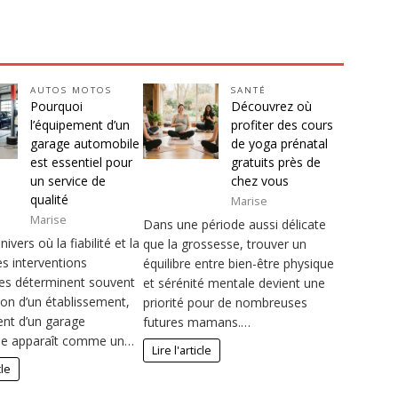
AUTOS MOTOS
SANTÉ
Pourquoi
Découvrez où
l’équipement d’un
profiter des cours
garage automobile
de yoga prénatal
est essentiel pour
gratuits près de
un service de
chez vous
qualité
Marise
Marise
Dans une période aussi délicate
ivers où la fiabilité et la
que la grossesse, trouver un
es interventions
équilibre entre bien-être physique
es déterminent souvent
et sérénité mentale devient une
ion d’un établissement,
priorité pour de nombreuses
ent d’un garage
futures mamans.…
le apparaît comme un…
Lire l'article
cle