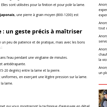
Ano
Elles sont utilisées pour la finition et pour polir la lame.
exper
japonais
, une pierre à grain moyen (800-1200) est
expe
Ano
tout 
 : un geste précis à maîtriser
Ano
servi
un peu de patience et de pratique, mais avec les bons
 :
Ano
chauf
dans l’eau pendant une vingtaine de minutes.
la vi
 et antidérapante.
Ano
5-20 degrés) entre la lame et la pierre.
un pl
 uniformes, en exerçant une légère pression sur la lame.
 la lame.
rnet qui vous montreront la technique d’aiguisage en détail.