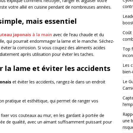
 vous explique comment nettoyer, ranger et aiguiser votre
contr
este votre allié en cuisine pendant de nombreuses années.
Leade
simple, mais essentiel
boost
Coût
uteau japonais
à la main
avec de l’eau chaude et du
combi
elle, qui pourrait endommager la lame et le manche. Séchez-
viter la corrosion. Si vous coupez des aliments acides
Top f
iatement après utilisation pour éviter les taches.
incon
Les c
 la lame et éviter les accidents
bien-ê
Le Gu
onais
et éviter les accidents, rangez-le dans un endroit
Camio
Capte
on pratique et esthétique, qui permet de ranger vos
l’emp
Rapp
 fixer vos couteaux au mur, en les gardant à portée de
une b
ntée de qualité, avec un aimant suffisamment puissant pour
risqu