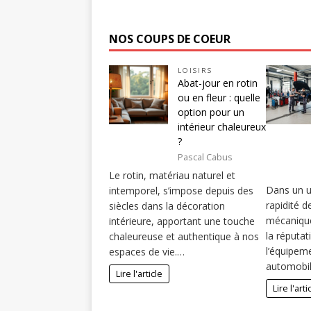
NOS COUPS DE COEUR
LOISIRS
Abat-jour en rotin
ou en fleur : quelle
option pour un
intérieur chaleureux
?
Pascal Cabus
Le rotin, matériau naturel et
Dans un un
intemporel, s’impose depuis des
rapidité d
siècles dans la décoration
mécaniqu
intérieure, apportant une touche
la réputat
chaleureuse et authentique à nos
l’équipem
espaces de vie.…
automobi
Lire l'article
Lire l'arti