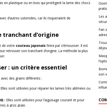
is en plastique ou en bois qui protègent la lame des chocs
Ouvri
prati
Les a
vec d’autres ustensiles, car ils risqueraient de
sécur
Fan z
le tranchant d’origine
adres
Trouv
t de votre
couteau japonais
finira par s’émousser. Il est
déje
our retrouver son tranchant d’origine. La méthode la plus
Masqu
ser.
l’opt
ser : un critère essentiel
Borne
son v
, avec des grains différents :
Comm
influ
Elles sont utilisées pour réparer les lames très abîmées ou
COM
0) :
Elles sont utilisées pour l’aiguisage courant et pour
rres à gros grain.