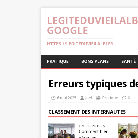
LEGITEDUVIEILALB
GOOGLE
HTTPS://LEGITEDUVIEILALBI.FR
PRATIQUE
BONS PLANS
SANTÉ
Erreurs typiques d
6 mai 2025
Joel
Pratique
0
CLASSEMENT DES INTERNAUTES
ENTREPRISES
Comment bien
gérer les