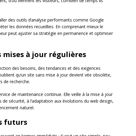
nt, d’où viennent les visiteurs, combien de temps ils
taller des outils d’analyse performants comme Google
préter les données recueillies. En comprenant mieux le
neur peut ajuster sa stratégie en permanence et optimiser
 mises à jour régulières
 fonction des besoins, des tendances et des exigences
blient qu’un site sans mise à jour devient vite obsolète,
rs de recherche.
ice de maintenance continue. Elle veille à la mise à jour
es de sécurité, à l’adaptation aux évolutions du web design,
rencement naturel.
s futurs
uvent en termes immédiats : il veut un site simple, peu