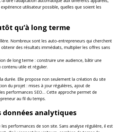
t-à-dire l’adaptation automatique aux différents appareils,
 expérience utilisateur possible, quelles que soient les
utôt qu’à long terme
illère. Nombreux sont les auto-entrepreneurs qui cherchent
, obtenir des résultats immédiats, multiplier les offres sans
sion de long terme : construire une audience, bâtir une
 contenu utile et régulier.
 la durée. Elle propose non seulement la création du site
n du projet : mises à jour régulières, ajout de
vi des performances SEO… Cette approche permet de
epreneur au fil du temps.
s données analytiques
 les performances de son site. Sans analyse régulière, il est