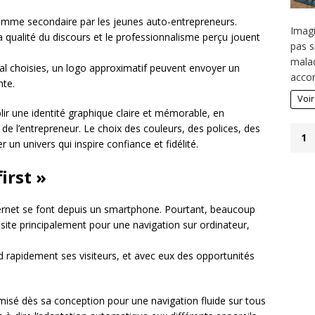
omme secondaire par les jeunes auto-entrepreneurs.
Imagi
 la qualité du discours et le professionnalisme perçu jouent
pas s
.
malad
mal choisies, un logo approximatif peuvent envoyer un
acco
nte.
Voir
lir une identité graphique claire et mémorable, en
 de l’entrepreneur. Le choix des couleurs, des polices, des
1
r un univers qui inspire confiance et fidélité.
irst »
ternet se font depuis un smartphone. Pourtant, beaucoup
site principalement pour une navigation sur ordinateur,
erd rapidement ses visiteurs, et avec eux des opportunités
imisé dès sa conception pour une navigation fluide sur tous