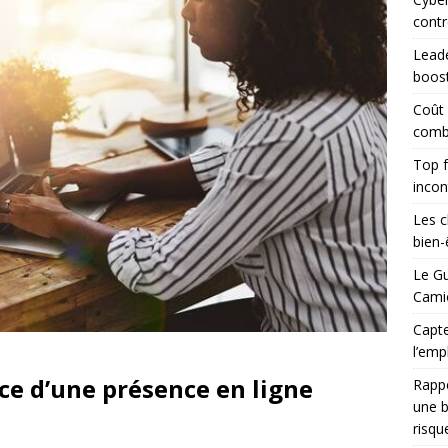
contr
Leade
boost
Coût
combi
Top f
incon
Les c
bien-ê
Le Gu
Camio
Capte
l’emp
ce d’une présence en ligne
Rapp
une b
risqu