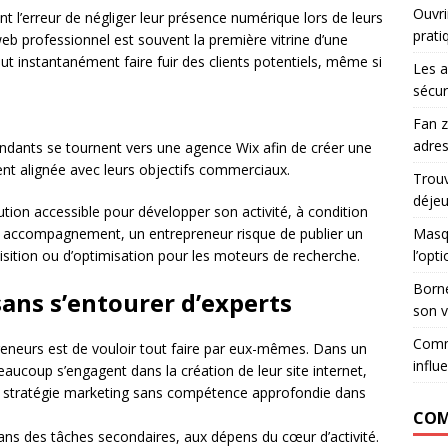
Ouvri
’erreur de négliger leur présence numérique lors de leurs
prati
web professionnel est souvent la première vitrine d’une
eut instantanément faire fuir des clients potentiels, même si
Les a
sécur
Fan z
adres
pendants se tournent vers une agence Wix afin de créer une
ent alignée avec leurs objectifs commerciaux.
Trouv
déje
lution accessible pour développer son activité, à condition
Masqu
Sans accompagnement, un entrepreneur risque de publier un
l’opt
uisition ou d’optimisation pour les moteurs de recherche.
Borne
sans s’entourer d’experts
son v
Comm
reneurs est de vouloir tout faire par eux-mêmes. Dans un
influ
ucoup s’engagent dans la création de leur site internet,
ur stratégie marketing sans compétence approfondie dans
COM
ans des tâches secondaires, aux dépens du cœur d’activité.