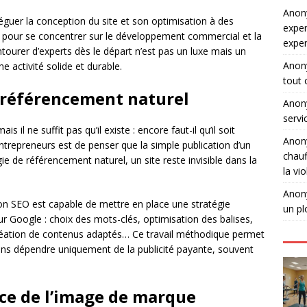
Ano
guer la conception du site et son optimisation à des
exper
s pour se concentrer sur le développement commercial et la
expe
ntourer d’experts dès le départ n’est pas un luxe mais un
Ano
e activité solide et durable.
tout 
e référencement naturel
Ano
servi
 il ne suffit pas qu’il existe : encore faut-il qu’il soit
Ano
entrepreneurs est de penser que la simple publication d’un
chauf
égie de référencement naturel, un site reste invisible dans la
la vi
Ano
on SEO est capable de mettre en place une stratégie
un pl
sur Google : choix des mots-clés, optimisation des balises,
création de contenus adaptés… Ce travail méthodique permet
sans dépendre uniquement de la publicité payante, souvent
ce de l’image de marque