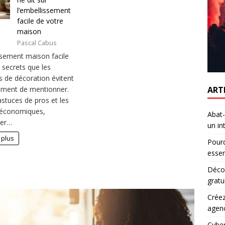
l’embellissement
facile de votre
maison
Pascal Cabus
ssement maison facile
 secrets que les
 de décoration évitent
ART
ment de mentionner.
astuces de pros et les
 économiques,
Abat-
mer…
un in
 plus
Pourq
essen
Décou
gratu
Créez
agen
Cyber