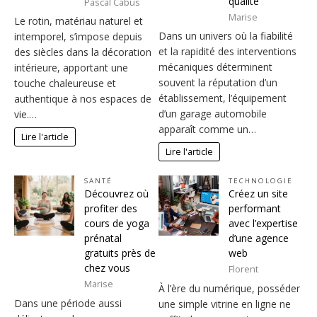
qualité
Pascal Cabus
Marise
Le rotin, matériau naturel et
Dans un univers où la fiabilité
intemporel, s’impose depuis
et la rapidité des interventions
des siècles dans la décoration
mécaniques déterminent
intérieure, apportant une
souvent la réputation d’un
touche chaleureuse et
établissement, l’équipement
authentique à nos espaces de
d’un garage automobile
vie.…
apparaît comme un…
Lire l'article
Lire l'article
SANTÉ
TECHNOLOGIE
Découvrez où
Créez un site
profiter des
performant
cours de yoga
avec l’expertise
prénatal
d’une agence
gratuits près de
web
chez vous
Florent
Marise
À l’ère du numérique, posséder
Dans une période aussi
une simple vitrine en ligne ne