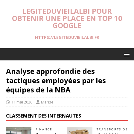
LEGITEDUVIEILALBI POUR
OBTENIR UNE PLACE EN TOP 10
GOOGLE
HTTPS://LEGITEDUVIEILALBI.FR
Analyse approfondie des
tactiques employées par les
équipes de la NBA
11 mai 2026
Marise
CLASSEMENT DES INTERNAUTES
FINANCE
TRANSPORTS DE
PERSONNES