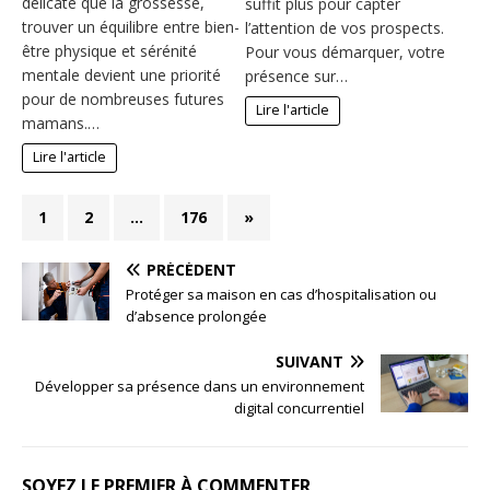
délicate que la grossesse,
suffit plus pour capter
trouver un équilibre entre bien-
l’attention de vos prospects.
être physique et sérénité
Pour vous démarquer, votre
mentale devient une priorité
présence sur…
pour de nombreuses futures
Lire l'article
mamans.…
Lire l'article
1
2
…
176
»
PRÉCÉDENT
Protéger sa maison en cas d’hospitalisation ou
d’absence prolongée
SUIVANT
Développer sa présence dans un environnement
digital concurrentiel
SOYEZ LE PREMIER À COMMENTER