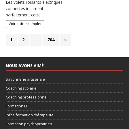
Les volets roulants électriques
connectés incarnent
parfaitement cette…
Voir article complet
1
2
…
704
»
NOUS AVONS AIMÉ
Savonnerie artisanale
Coaching scolaire
Coaching professionnel
Formation EFT
Infos formation thérapeute
Formation psychopraticien