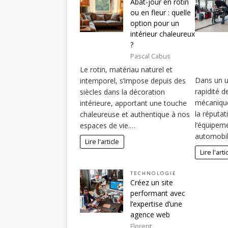
Abat-jour en rotin
ou en fleur : quelle
option pour un
intérieur chaleureux
?
Pascal Cabus
Le rotin, matériau naturel et
Dans un un
intemporel, s’impose depuis des
rapidité d
siècles dans la décoration
mécaniqu
intérieure, apportant une touche
la réputat
chaleureuse et authentique à nos
l’équipem
espaces de vie.…
automobi
Lire l'article
Lire l'arti
TECHNOLOGIE
Créez un site
performant avec
l’expertise d’une
agence web
Florent