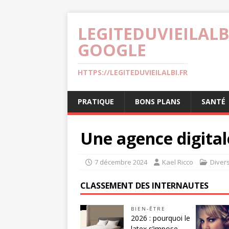
LEGITEDUVIEILALB
GOOGLE
HTTPS://LEGITEDUVIEILALBI.FR
PRATIQUE
BONS PLANS
SANTÉ
Une agence digita
7 décembre 2024
Kael Ricco
Diver
CLASSEMENT DES INTERNAUTES
BIEN-ÊTRE
2026 : pourquoi le
latex s’impose