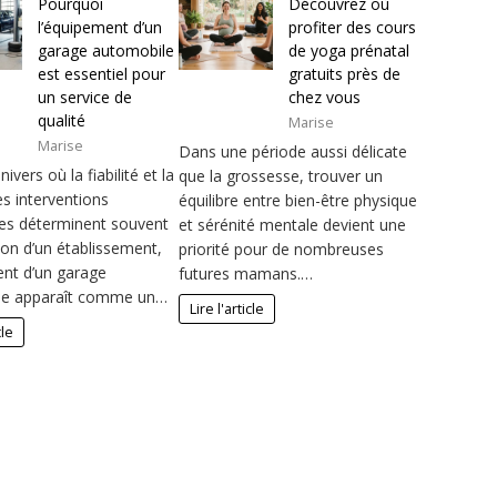
Pourquoi
Découvrez où
l’équipement d’un
profiter des cours
garage automobile
de yoga prénatal
est essentiel pour
gratuits près de
un service de
chez vous
qualité
Marise
Marise
Dans une période aussi délicate
ivers où la fiabilité et la
que la grossesse, trouver un
es interventions
équilibre entre bien-être physique
es déterminent souvent
et sérénité mentale devient une
ion d’un établissement,
priorité pour de nombreuses
ent d’un garage
futures mamans.…
le apparaît comme un…
Lire l'article
cle