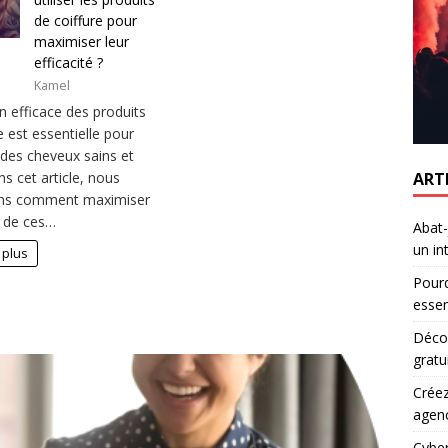
de coiffure pour
maximiser leur
efficacité ?
Kamel
ion efficace des produits
e est essentielle pour
 des cheveux sains et
ART
ns cet article, nous
ons comment maximiser
té de ces…
Abat-
un in
 plus
Pourq
essen
Décou
gratu
Créez
agen
Cyber