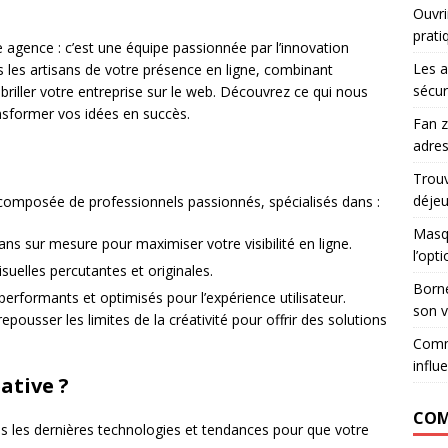
Ouvri
prati
le agence : c’est une équipe passionnée par l’innovation
Les a
s les artisans de votre présence en ligne, combinant
sécur
e briller votre entreprise sur le web. Découvrez ce qui nous
sformer vos idées en succès.
Fan z
adres
Trouv
déje
composée de professionnels passionnés, spécialisés dans :
Masqu
ans sur mesure pour maximiser votre visibilité en ligne.
l’opt
isuelles percutantes et originales.
Borne
 performants et optimisés pour l’expérience utilisateur.
son v
pousser les limites de la créativité pour offrir des solutions
Comm
influ
ative ?
COM
ns les dernières technologies et tendances pour que votre