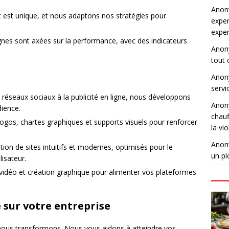
Ano
t est unique, et nous adaptons nos stratégies pour
exper
expe
es sont axées sur la performance, avec des indicateurs
Ano
tout 
Ano
servi
 réseaux sociaux à la publicité en ligne, nous développons
Ano
ience.
chauf
ogos, chartes graphiques et supports visuels pour renforcer
la vi
Ano
tion de sites intuitifs et modernes, optimisés pour le
un pl
lisateur.
 vidéo et création graphique pour alimenter vos plateformes
e sur votre entreprise
 nous transformons. Nous vous aidons à atteindre vos