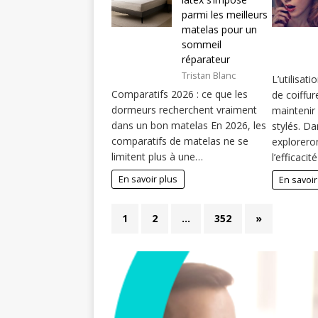
parmi les meilleurs
matelas pour un
sommeil
réparateur
Tristan Blanc
L’utilisat
Comparatifs 2026 : ce que les
de coiffur
dormeurs recherchent vraiment
maintenir
dans un bon matelas En 2026, les
stylés. Da
comparatifs de matelas ne se
explorer
limitent plus à une…
l’efficaci
En savoir plus
En savoir
1
2
…
352
»