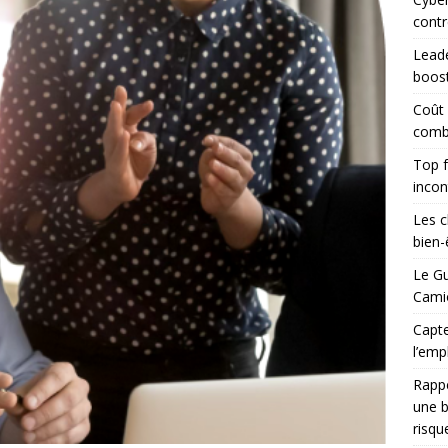
contr
Leade
boost
Coût
combi
Top f
incon
Les c
bien-ê
Le Gu
Camio
Capte
l’emp
Rapp
une b
risqu