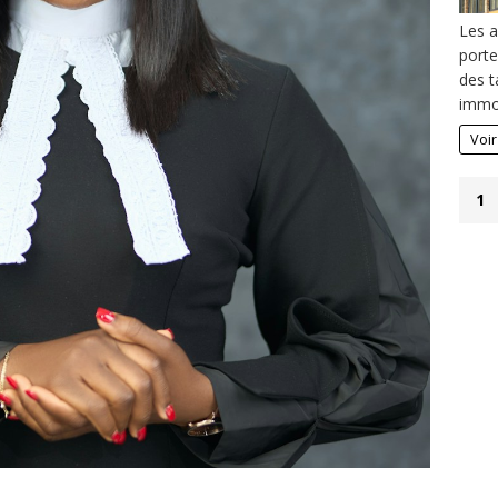
Les a
porte
des t
immob
Voir
1