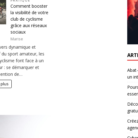
PRATIQUE
Comment booster
la visibilité de votre
club de cyclisme
grâce aux réseaux
sociaux
Marise
ivers dynamique et
f du sport amateur, les
ART
yclisme font face à un
ur : se démarquer et
Abat-
attention de…
un in
 plus
Pourq
essen
Décou
gratu
Créez
agen
Cyber