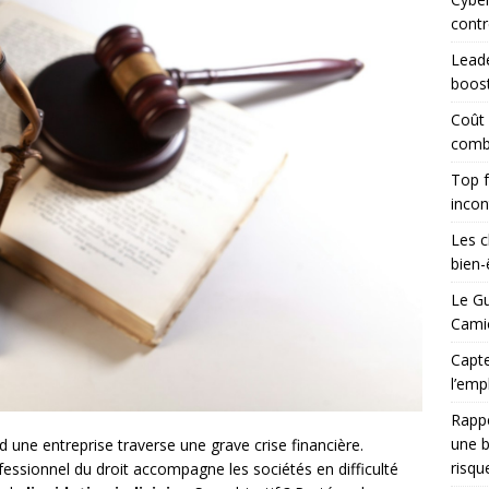
contr
Leade
boost
Coût
combi
Top f
incon
Les c
bien-ê
Le Gu
Camio
Capte
l’emp
Rapp
une b
d une entreprise traverse une grave crise financière.
risqu
ssionnel du droit accompagne les sociétés en difficulté