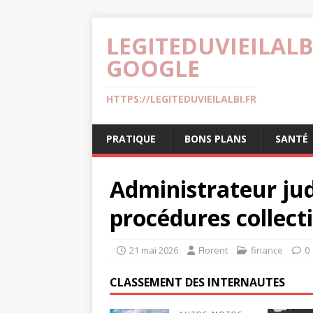
LEGITEDUVIEILALB
GOOGLE
HTTPS://LEGITEDUVIEILALBI.FR
PRATIQUE
BONS PLANS
SANTÉ
Administrateur judi
procédures collect
21 mai 2026
Florent
finance
0
CLASSEMENT DES INTERNAUTES