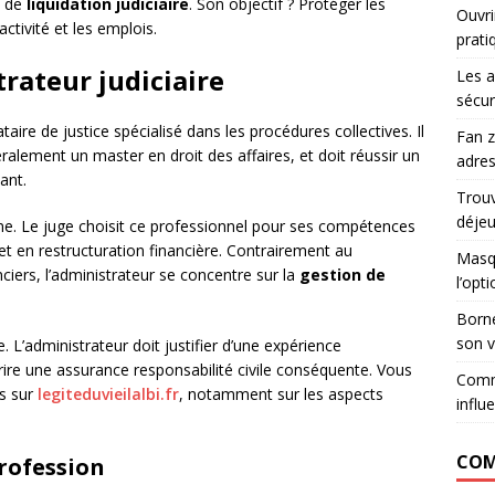
 de
liquidation judiciaire
. Son objectif ? Protéger les
Ouvri
ctivité et les emplois.
prati
rateur judiciaire
Les a
sécur
ire de justice spécialisé dans les procédures collectives. Il
Fan z
alement un master en droit des affaires, et doit réussir un
adres
ant.
Trouv
déje
ine. Le juge choisit ce professionnel pour ses compétences
et en restructuration financière. Contrairement au
Masqu
ciers, l’administrateur se concentre sur la
gestion de
l’opt
Borne
son v
 L’administrateur doit justifier d’une expérience
rire une assurance responsabilité civile conséquente. Vous
Comm
es sur
legiteduvieilalbi.fr
, notamment sur les aspects
influ
COM
profession