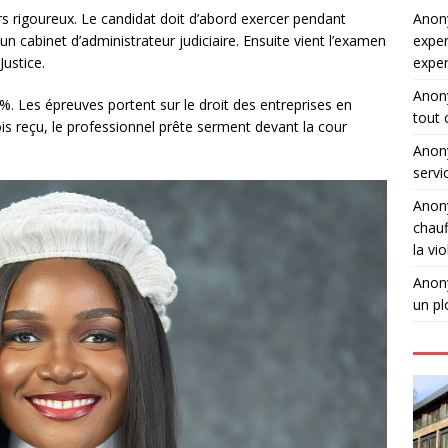
Ano
s rigoureux. Le candidat doit d’abord exercer pendant
exper
 cabinet d’administrateur judiciaire. Ensuite vient l’examen
expe
Justice.
Ano
0%. Les épreuves portent sur le droit des entreprises en
tout 
 fois reçu, le professionnel prête serment devant la cour
Ano
servi
Ano
chauf
la vi
Ano
un pl