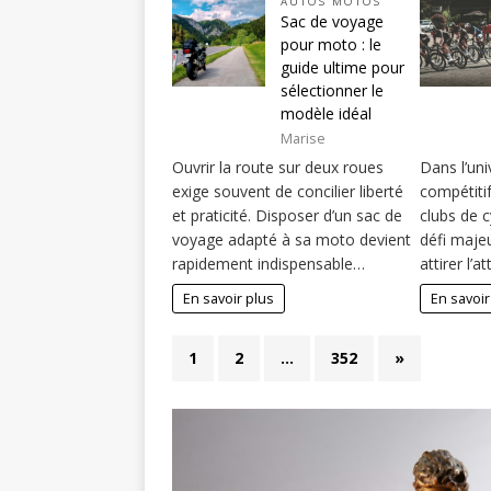
AUTOS MOTOS
Sac de voyage
pour moto : le
guide ultime pour
sélectionner le
modèle idéal
Marise
Ouvrir la route sur deux roues
Dans l’un
exige souvent de concilier liberté
compétiti
et praticité. Disposer d’un sac de
clubs de c
voyage adapté à sa moto devient
défi maje
rapidement indispensable…
attirer l’
En savoir plus
En savoir
1
2
…
352
»