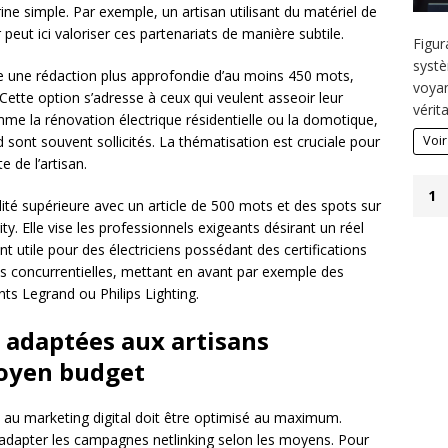
ne simple. Par exemple, un artisan utilisant du matériel de
ut ici valoriser ces partenariats de manière subtile.
Figur
systè
e une rédaction plus approfondie d’au moins 450 mots,
voyan
 Cette option s’adresse à ceux qui veulent asseoir leur
vérit
mme la rénovation électrique résidentielle ou la domotique,
ont souvent sollicités. La thématisation est cruciale pour
Voir
e de l’artisan.
1
ité supérieure avec un article de 500 mots et des spots sur
y. Elle vise les professionnels exigeants désirant un réel
t utile pour des électriciens possédant des certifications
es concurrentielles, mettant en avant par exemple des
ts Legrand ou Philips Lighting.
g adaptées aux artisans
moyen budget
ié au marketing digital doit être optimisé au maximum.
’adapter les campagnes netlinking selon les moyens. Pour