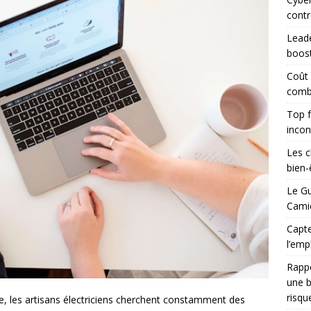
contr
Leade
boost
Coût
combi
Top f
incon
Les c
bien-ê
Le Gu
Camio
Capte
l’emp
Rapp
une b
risqu
ie, les artisans électriciens cherchent constamment des