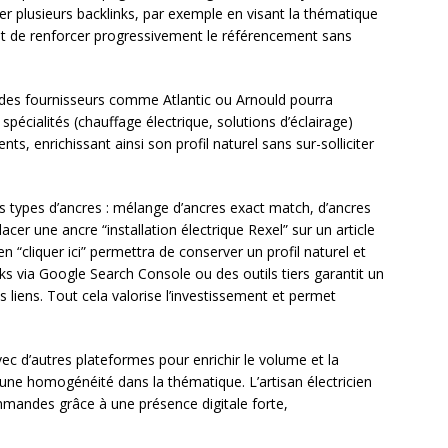
ter plusieurs backlinks, par exemple en visant la thématique
et de renforcer progressivement le référencement sans
c des fournisseurs comme Atlantic ou Arnould pourra
pécialités (chauffage électrique, solutions d’éclairage)
nts, enrichissant ainsi son profil naturel sans sur-solliciter
es types d’ancres : mélange d’ancres exact match, d’ancres
cer une ancre “installation électrique Rexel” sur un article
 “cliquer ici” permettra de conserver un profil naturel et
inks via Google Search Console ou des outils tiers garantit un
es liens. Tout cela valorise l’investissement et permet
vec d’autres plateformes pour enrichir le volume et la
une homogénéité dans la thématique. L’artisan électricien
mmandes grâce à une présence digitale forte,