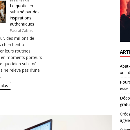
BIEN-ÊTRE
Le quotidien
sublimé par des
inspirations
authentiques
Pascal Cabus
ur, des millions de
 cherchent à
er leurs routines
ART
s en moments porteurs
Le quotidien sublimé
Abat-
ns ne relève pas d’une
un in
…
Pourq
 plus
essen
Décou
gratu
Créez
agen
Cyber