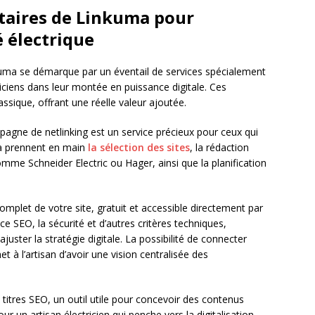
taires de Linkuma pour
é électrique
nkuma se démarque par un éventail de services spécialement
ciens dans leur montée en puissance digitale. Ces
assique, offrant une réelle valeur ajoutée.
agne de netlinking est un service précieux pour ceux qui
a prennent en main
la sélection des sites
, la rédaction
me Schneider Electric ou Hager, ainsi que la planification
mplet de votre site, gratuit et accessible directement par
e SEO, la sécurité et d’autres critères techniques,
juster la stratégie digitale. La possibilité de connecter
à l’artisan d’avoir une vision centralisée des
 titres SEO, un outil utile pour concevoir des contenus
our un artisan électricien qui penche vers la digitalisation,