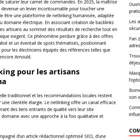
et de saturer leur carnet de commandes. En 2025, la maîtrise
Ouvri
t devenue un levier incontournable pour toucher une
prati
évèle être une plateforme de netlinking humanisée, adaptée
Les a
u domaine électrique. En associant création de backlinks
sécur
 les artisans au sommet des résultats de recherche tout en
chnique exigent. Ce phénomène perdure grâce à des offres
Fan z
sé et un éventail de spots thématisés, positionnant
adres
our les électriciens équipés des références telles que
Trouv
 encore Arnould.
déje
king pour les artisans
Masqu
ma
l’opt
Borne
eille traditionnel et les recommandations locales restent
son v
une clientèle élargie. Le netlinking offre un canal efficace
Comm
ant des liens entrants de qualité vers leur site
influ
 domaine avec une approche à la fois qualitative et
COM
mpagné d’un article rédactionnel optimisé SEO, d’une