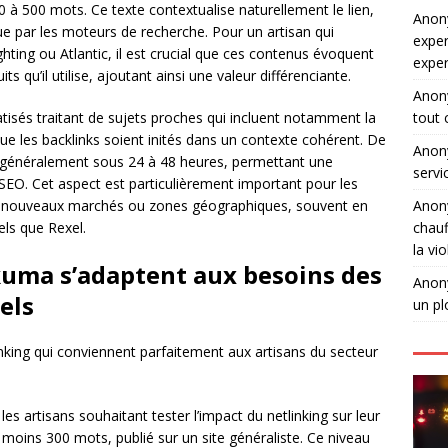
00 à 500 mots. Ce texte contextualise naturellement le lien,
Ano
ue par les moteurs de recherche. Pour un artisan qui
exper
ting ou Atlantic, il est crucial que ces contenus évoquent
expe
s qu’il utilise, ajoutant ainsi une valeur différenciante.
Ano
matisés traitant de sujets proches qui incluent notamment la
tout 
que les backlinks soient inités dans un contexte cohérent. De
Ano
, généralement sous 24 à 48 heures, permettant une
servi
EO. Cet aspect est particulièrement important pour les
de nouveaux marchés ou zones géographiques, souvent en
Ano
els que Rexel.
chauf
la vi
kuma s’adaptent aux besoins des
Ano
els
un pl
nking qui conviennent parfaitement aux artisans du secteur
les artisans souhaitant tester l’impact du netlinking sur leur
’au moins 300 mots, publié sur un site généraliste. Ce niveau