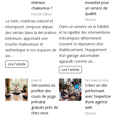
intérieur
essentiel pour
chaleureux ?
un service de
qualité
Pascal Cabus
Marise
Le rotin, matériau naturel et
Dans un univers où la fiabilité
intemporel, s’impose depuis
et la rapidité des interventions
des siècles dans la décoration
mécaniques déterminent
intérieure, apportant une
souvent la réputation d’un
touche chaleureuse et
établissement, l’équipement
authentique à nos espaces de
d’un garage automobile
vie.…
apparaît comme un…
Lire l'article
Lire l'article
SANTÉ
TECHNOLOGIE
Découvrez où
Créez un site
profiter des
performant
cours de yoga
avec l’expertise
prénatal
d’une agence
gratuits près de
web
chez vous
Florent