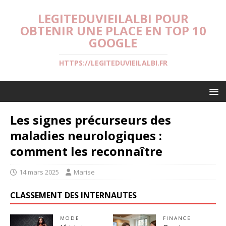
LEGITEDUVIEILALBI POUR
OBTENIR UNE PLACE EN TOP 10
GOOGLE
HTTPS://LEGITEDUVIEILALBI.FR
Les signes précurseurs des
maladies neurologiques :
comment les reconnaître
14 mars 2025
Marise
CLASSEMENT DES INTERNAUTES
MODE
FINANCE