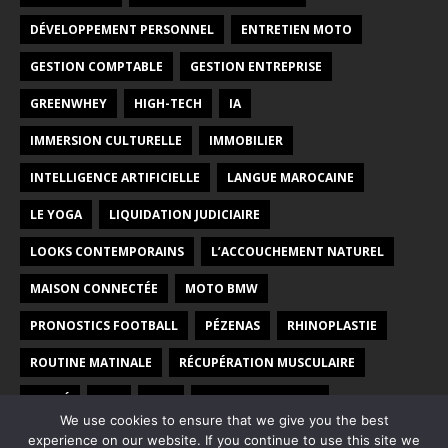
DÉVELOPPEMENT PERSONNEL
ENTRETIEN MOTO
GESTION COMPTABLE
GESTION ENTREPRISE
GREENWHEY
HIGH-TECH
IA
IMMERSION CULTURELLE
IMMOBILIER
INTELLIGENCE ARTIFICIELLE
LANGUE MAROCAINE
LE YOGA
LIQUIDATION JUDICIAIRE
LOOKS CONTEMPORAINS
L’ACCOUCHEMENT NATUREL
MAISON CONNECTÉE
MOTO BMW
PRONOSTICS FOOTBALL
PÉZENAS
RHINOPLASTIE
ROUTINE MATINALE
RÉCUPÉRATION MUSCULAIRE
SANTÉ
SEO
SITE
VOYAGE AU MAROC
We use cookies to ensure that we give you the best
YOGA PRÉNATAL
ÉCOLE
ÉNERGIE VERTE
experience on our website. If you continue to use this site we