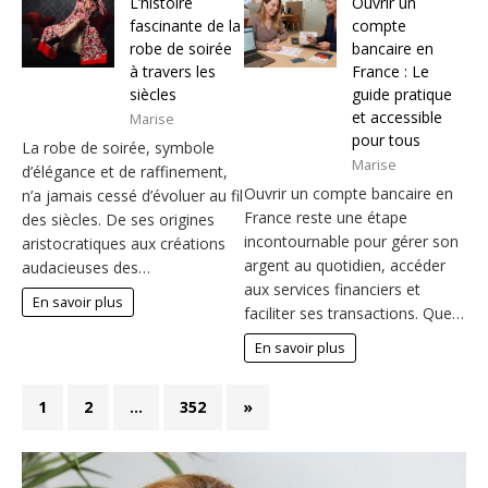
L’histoire
Ouvrir un
fascinante de la
compte
robe de soirée
bancaire en
à travers les
France : Le
siècles
guide pratique
et accessible
Marise
pour tous
La robe de soirée, symbole
Marise
d’élégance et de raffinement,
Ouvrir un compte bancaire en
n’a jamais cessé d’évoluer au fil
France reste une étape
des siècles. De ses origines
incontournable pour gérer son
aristocratiques aux créations
argent au quotidien, accéder
audacieuses des…
aux services financiers et
En savoir plus
faciliter ses transactions. Que…
En savoir plus
1
2
…
352
»