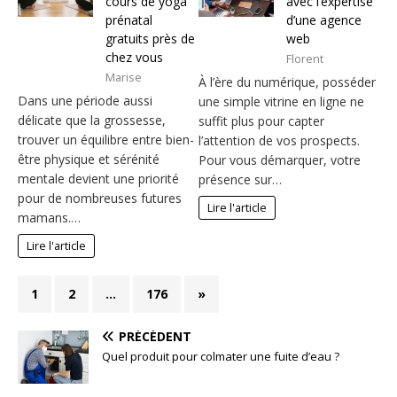
cours de yoga
avec l’expertise
prénatal
d’une agence
gratuits près de
web
chez vous
Florent
Marise
À l’ère du numérique, posséder
Dans une période aussi
une simple vitrine en ligne ne
délicate que la grossesse,
suffit plus pour capter
trouver un équilibre entre bien-
l’attention de vos prospects.
être physique et sérénité
Pour vous démarquer, votre
mentale devient une priorité
présence sur…
pour de nombreuses futures
Lire l'article
mamans.…
Lire l'article
1
2
…
176
»
PRÉCÉDENT
Quel produit pour colmater une fuite d’eau ?