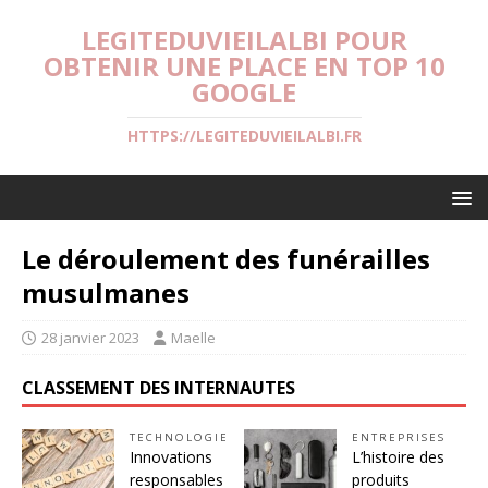
LEGITEDUVIEILALBI POUR
OBTENIR UNE PLACE EN TOP 10
GOOGLE
HTTPS://LEGITEDUVIEILALBI.FR
Le déroulement des funérailles
musulmanes
28 janvier 2023
Maelle
CLASSEMENT DES INTERNAUTES
TECHNOLOGIE
ENTREPRISES
Innovations
L’histoire des
responsables
produits