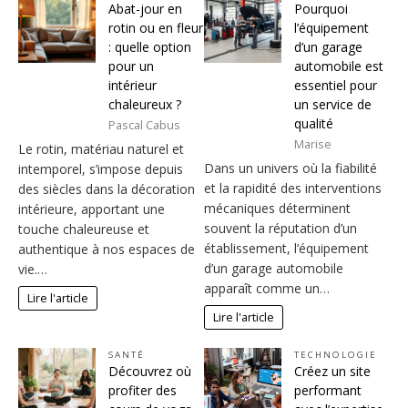
Abat-jour en
Pourquoi
rotin ou en fleur
l’équipement
: quelle option
d’un garage
pour un
automobile est
intérieur
essentiel pour
chaleureux ?
un service de
qualité
Pascal Cabus
Marise
Le rotin, matériau naturel et
Dans un univers où la fiabilité
intemporel, s’impose depuis
et la rapidité des interventions
des siècles dans la décoration
mécaniques déterminent
intérieure, apportant une
souvent la réputation d’un
touche chaleureuse et
établissement, l’équipement
authentique à nos espaces de
d’un garage automobile
vie.…
apparaît comme un…
Lire l'article
Lire l'article
SANTÉ
TECHNOLOGIE
Découvrez où
Créez un site
profiter des
performant