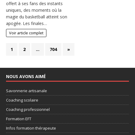
offert à ses fans des instants
uniques, des moments où la
magie du basketball atteint son
apogée. Les finales…
Voir article complet
1
2
…
704
»
NOUS AVONS AIMÉ
Savonnerie artisanale
Coaching scolaire
Coaching professionnel
Formation EFT
Infos formation thérapeute