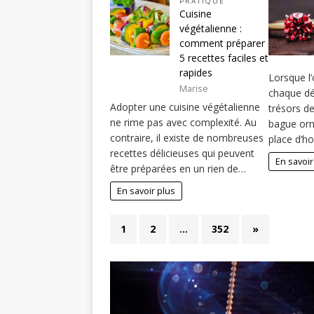
PRATIQUE
Cuisine
végétalienne :
comment préparer
5 recettes faciles et
rapides
Lorsque l’
Marise
chaque dé
Adopter une cuisine végétalienne
trésors de 
ne rime pas avec complexité. Au
bague orn
contraire, il existe de nombreuses
place d’h
recettes délicieuses qui peuvent
En savoir
être préparées en un rien de…
En savoir plus
1
2
…
352
»