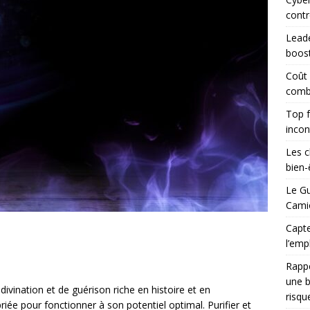
contr
Leade
boost
Coût
combi
Top f
incon
Les c
bien-ê
Le Gu
Camio
Capte
l’emp
Rapp
une b
 divination et de guérison riche en histoire et en
risqu
iée pour fonctionner à son potentiel optimal. Purifier et