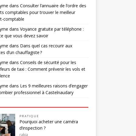
nyme
dans
Consulter l’annuaire de l’ordre des
ts comptables pour trouver le meilleur
rt-comptable
nyme
dans
Voyance gratuite par téléphone :
ce que vous devez savoir
nyme
dans
Dans quel cas recourir aux
ces d’un chauffagiste ?
nyme
dans
Conseils de sécurité pour les
feurs de taxi : Comment prévenir les vols et
olence
nyme
dans
Les 9 meilleures raisons d’engager
ombier professionnel à Castelnaudary
PRATIQUE
Pourquoi acheter une caméra
d’inspection ?
rakia