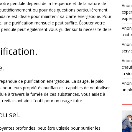
 votre pendule dépend de la fréquence et de la nature de
Ano
le quotidiennement ou pour des questions particulièrement
exper
daire est idéale pour maintenir sa clarté énergétique. Pour
expe
e, une purification mensuelle peut suffire. Écouter votre
Ano
e pendule peut également vous guider sur la nécessité de le
tout 
Ano
fication.
servi
Ano
e.
chauf
la vi
épandue de purification énergétique. La sauge, le palo
Ano
 pour leurs propriétés purifiantes, capables de neutraliser
un pl
dule à travers la fumée de ces substances, vous aidez à
revitalisant ainsi l’outil pour un usage futur.
du sel.
yantes profondes, peut être utilisée pour purifier les