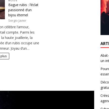
MODE
Bague rubis : l’éclat
passionné d’un
bijou éternel
Sergio Javier
on célèbre l’amour,
tail compte. Parmi les
la haute joaillerie, la
ée d’un rubis occupe une
ART
onneur. Joyau d’un…
Abat-
 plus
un in
Pourq
essen
Décou
gratu
Créez
agen
Cyber