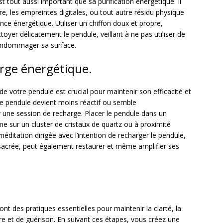
 tout aussi important que sa purification énergétique. Il
re, les empreintes digitales, ou tout autre résidu physique
ance énergétique. Utiliser un chiffon doux et propre,
yer délicatement le pendule, veillant à ne pas utiliser de
 endommager sa surface.
arge énergétique.
e votre pendule est crucial pour maintenir son efficacité et
le pendule devient moins réactif ou semble
 une session de recharge. Placer le pendule dans un
sur un cluster de cristaux de quartz ou à proximité
 méditation dirigée avec l’intention de recharger le pendule,
 sacrée, peut également restaurer et même amplifier ses
nt des pratiques essentielles pour maintenir la clarté, la
toire et de guérison. En suivant ces étapes, vous créez une