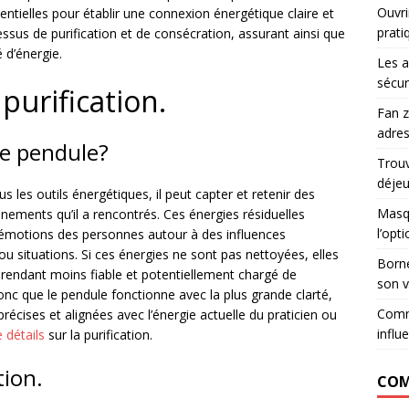
Ouvri
ntielles pour établir une connexion énergétique claire et
prati
essus de purification et de consécration, assurant ainsi que
 d’énergie.
Les a
sécur
purification.
Fan z
adres
re pendule?
Trouv
déje
s les outils énergétiques, il peut capter et retenir des
Masqu
nnements qu’il a rencontrés. Ces énergies résiduelles
l’opt
t émotions des personnes autour à des influences
 ou situations. Si ces énergies ne sont pas nettoyées, elles
Borne
e rendant moins fiable et potentiellement chargé de
son v
donc que le pendule fonctionne avec la plus grande clarté,
Comm
 précises et alignées avec l’énergie actuelle du praticien ou
influ
 détails
sur la purification.
tion.
COM